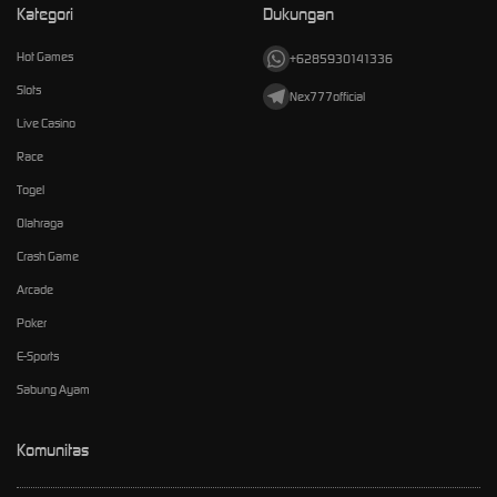
Kategori
Dukungan
Hot Games
+6285930141336
Slots
Nex777official
Live Casino
Race
Togel
Olahraga
Crash Game
Arcade
Poker
E-Sports
Sabung Ayam
Komunitas