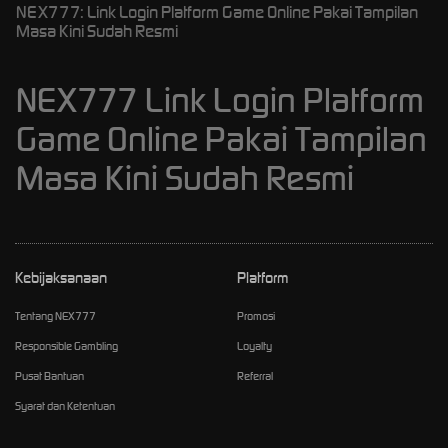
NEX777: Link Login Platform Game Online Pakai Tampilan
Masa Kini Sudah Resmi
NEX777 Link Login Platform
Game Online Pakai Tampilan
Masa Kini Sudah Resmi
Kebijaksanaan
Platform
Tentang NEX777
Promosi
Responsible Gambling
Loyalty
Pusat Bantuan
Referral
Syarat dan Ketentuan