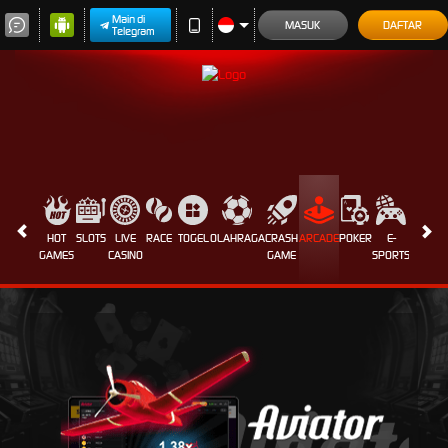
Main di
MASUK
DAFTAR
Telegram
HOT
SLOTS
LIVE
RACE
TOGEL
OLAHRAGA
CRASH
ARCADE
POKER
E-
SABUN
GAMES
CASINO
GAME
SPORTS
AYAM