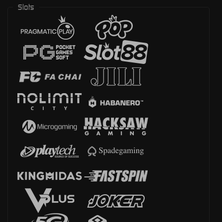
Slots