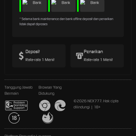
* Selama bank maintenance dan bank offline deposit dan penarikan
tidak dapat diproses
Deposit
Penarikan
Rata-rata 1 Menit
Rata-rata 1 Menit
Tanggung Jawab
Browser Yang
Bermain
Didukung
©2026 NEX777. Hak cipta
dilindungi | 18+