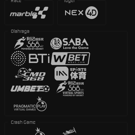
Race
Togel
Olahraga
Crash Game