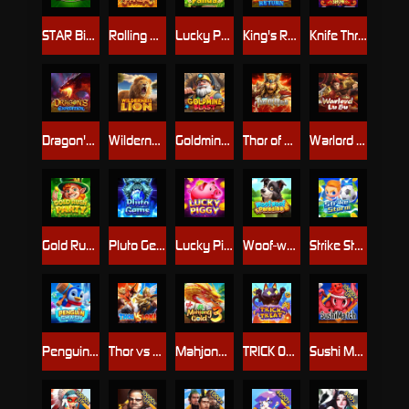
STAR Bingo
Rolling Panda
Lucky Panda
King's Return
Knife Throwing Show
Dragon's Expedition
Wilderness Lion
Goldmine Blast
Thor of Mars
Warlord Lu Bu
Gold Rush Party
Pluto Gems
Lucky Piggy
Woof-woof Paradise
Strike Storm
Penguin Smash
Thor vs Loki
Mahjong Gold 3
TRICK OR TREAT
Sushi Match