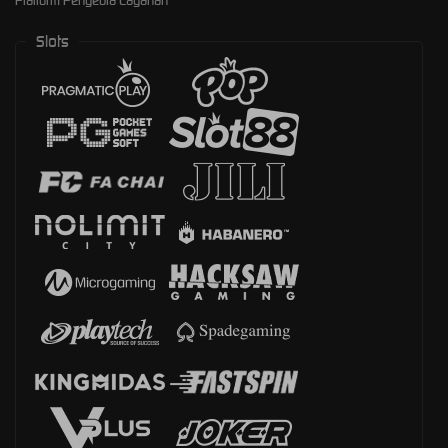
Platform Penyedia Layanan
Slots