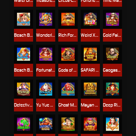
Water Dragon
Treasure Hunters
Circus-Lucky Mix
Fortune Cat
Time Machine
Beach Baby
Wonderland
Rich Fortune
Weird Xmas2
Gold Fairy 2
Beach Baby2
Fortunate Lion-Lucky Mix
Gods of Egypt2
SAFARI HEAT-MULTIPLY FUN
Gaogashou2 MULTIPLY FUN
Detective Girl
Yu Yue Long Men
Ghost Mansion
Mayan Adventure
Deep Rising