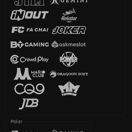
Poker