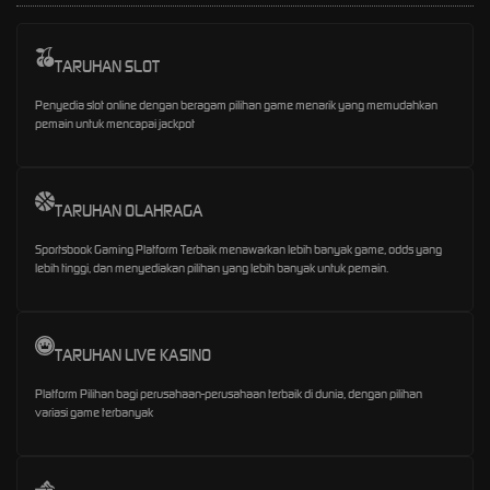
TARUHAN SLOT
Penyedia slot online dengan beragam pilihan game menarik yang memudahkan
pemain untuk mencapai jackpot
TARUHAN OLAHRAGA
Sportsbook Gaming Platform Terbaik menawarkan lebih banyak game, odds yang
lebih tinggi, dan menyediakan pilihan yang lebih banyak untuk pemain.
TARUHAN LIVE KASINO
Platform Pilihan bagi perusahaan-perusahaan terbaik di dunia, dengan pilihan
variasi game terbanyak