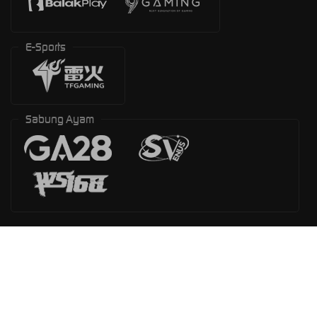
E-Sports
Sabung Ayam