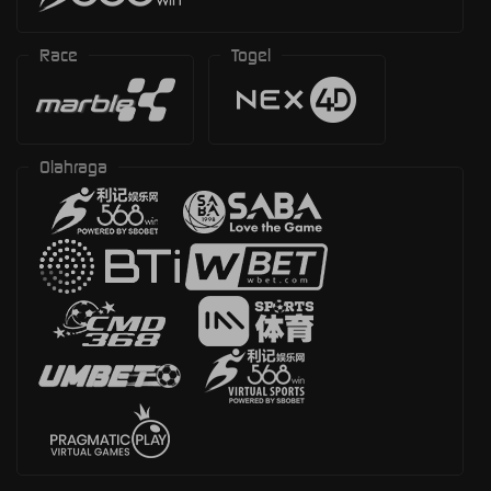
Race
Togel
Olahraga