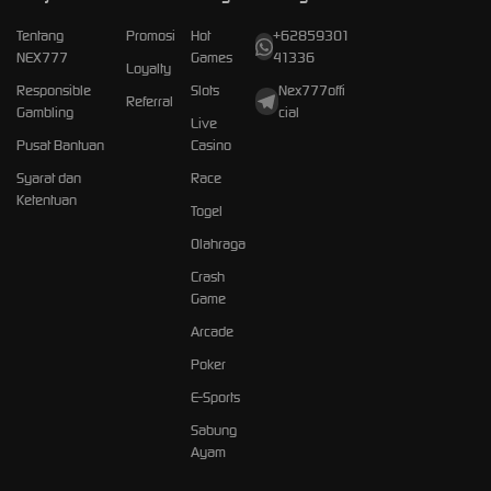
Tentang
Promosi
Hot
+62859301
NEX777
Games
41336
Loyalty
Responsible
Slots
Nex777offi
Referral
Gambling
cial
Live
Pusat Bantuan
Casino
Syarat dan
Race
Ketentuan
Togel
Olahraga
Crash
Game
Arcade
Poker
E-Sports
Sabung
Ayam