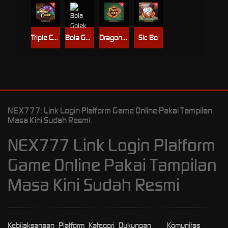
Triple Chance
Bola Golek
Dragon Tiger 2
Sic Bo
NEX777: Link Login Platform Game Online Pakai Tampilan
Masa Kini Sudah Resmi
NEX777 Link Login Platform
Game Online Pakai Tampilan
Masa Kini Sudah Resmi
Kebijaksanaan
Platform
Kategori
Dukungan
Komunitas