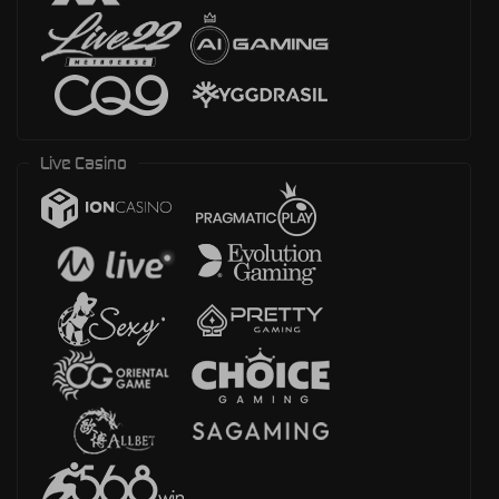
Live Casino