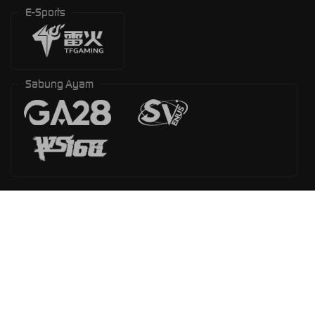
E-Sports
Sabung Ayam