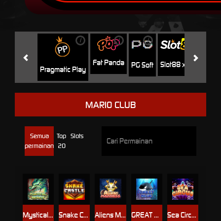
i
i
i
i
i
Facha
Fat Panda
Slot88 x PP
PG Soft
Pragmatic Play
MARIO CLUB
Semua
Top
Slots
permainan
20
Mystical Beasts
Snake Castle
Aliens Madness
GREAT BLUE
Sea Circus