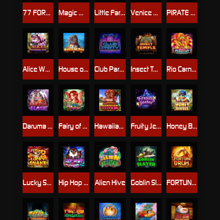
77 FORTUNE
Magic Wheel
Little Farm
Venice Mask
PIRATE LEGEND
Alice Wonderland
House of Dog
Club Party
Insect Temple
Rio Carnival
Daruma Block
Fairy of Riches
Hawaiian Totem
Fruity Jester
Honey Bee Bee
Lucky Snake
Hip Hop Penguin
Alien Hive
Goblin Slayer
FORTUNE DRUM