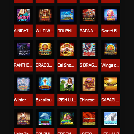
A NIGHT OUT
WILD WEST
DOLPHIN TREASURE
RAGNAROK FIRE STORM
Sweet Buffet
PANTHER MOON
DRAGON GATE
Cai Shen Do
5 DRAGONS
Wings of God
Winter Magic
Excalibur Legend
IRISH LUCK
Chinese Fair
SAFARI HEAT