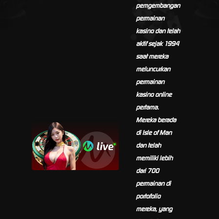
pemgembangan
permainan
kasino dan telah
aktif sejak 1994
saat mereka
meluncurkan
permainan
kasino online
pertama.
Mereka berada
di Isle of Man
dan telah
memiliki lebih
dari 700
permainan di
portofolio
mereka, yang