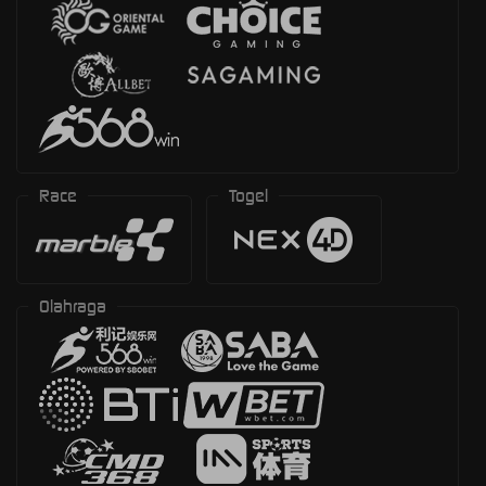
Race
Togel
Olahraga