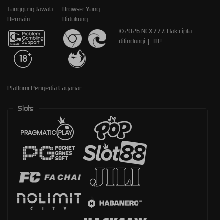
Tanggung Jawab
Browser Yang
Bermain
Didukung
©2026 NEX777. Hak cipta
dilindungi | 18+
Platform Penyedia Layanan
Slots