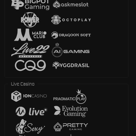
Live Casino