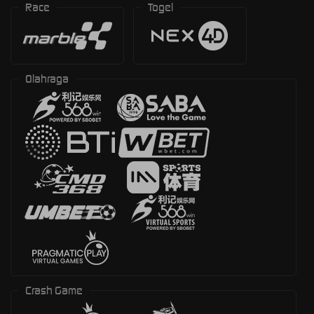
Race
Togel
Olahraga
Crash Game