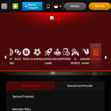
Main di
MASUK
DAFTAR
Telegram
LOTS
LIVE
RACE
TOGEL
OLAHRAGA
CRASH
ARCADE
POKER
E-
SABUNG
PROMOSI
CASINO
GAME
SPORTS
AYAM
Semua Promosi
Semua Event Provider
Semua Promosi
Member Baru