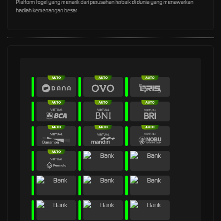
Platform togel yang menarik dari perusahan terbaik di dunia yang menawarkan
hadiah kemenangan besar