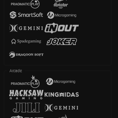
Arcade