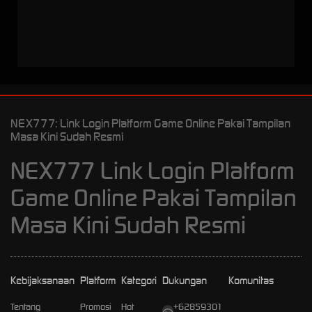
NEX777: Link Login Platform Game Online Pakai Tampilan
Masa Kini Sudah Resmi
NEX777 Link Login Platform
Game Online Pakai Tampilan
Masa Kini Sudah Resmi
Kebijaksanaan
Platform
Kategori
Dukungan
Komunitas
Tentang
Promosi
Hot
+62859301