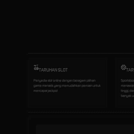
TARUHAN SLOT
TAR
Penyedia slot online dengan beragam pilihan
Sportsboo
game menarik yang memudahkan pemain untuk
menawark
mencapai jackpot
tinggi, d
banyak u