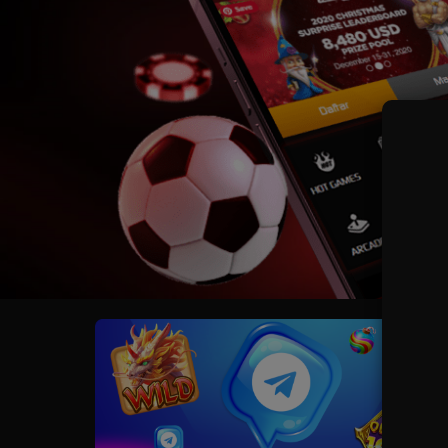
b****y
IDR
3,069,120.00
Gates of Olympus™
febry****2
IDR
2,269,600.00
Sweet Bonanza Super Scatter
bo****4
IDR
2,240,500.00
Gates of Olympus 1000
kostbel****g
IDR
1,501,650.00
Starlight Princess
shin****7
IDR
1,208,000.00
Gates of Olympus 1000