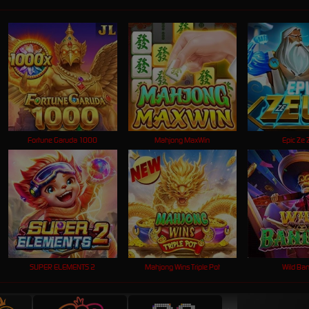
Fortune Garuda 1000
Mahjong MaxWin
Epic Ze 
SUPER ELEMENTS 2
Mahjong Wins Triple Pot
Wild Ban