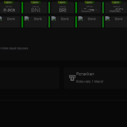
 tidak dapat diproses
Penarikan
Rata-rata 1 Menit