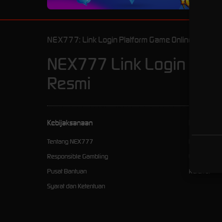
NEX777: Link Login Platform Game Online Pakai T
NEX777 Link Login Plat
Resmi
Kebijaksanaan
Platform
Tentang NEX777
Promosi
Responsible Gambling
Loyalty
Pusat Bantuan
Referral
Syarat dan Ketentuan