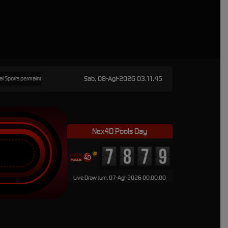
Sab, 08-Agt-2026 03.11.45
ts permainan tidak akan tersedia. Kami memohon maaf atas ketidaknyamanan yang mungkin ditimb
Nex4D Pools Day
Live Draw Jum, 07-Agt-2026 00.00.00