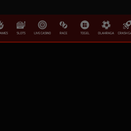
GAMES
SLOTS
LIVE CASINO
RACE
TOGEL
OLAHRAGA
CRASH 